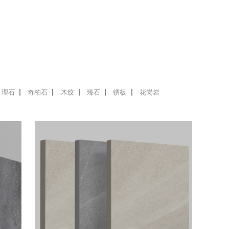
理石
奇柏石
木纹
臻石
锈板
花岗岩
外砖
C系列
石材的曲边
20mm厚度,专为户外地铺设计,接近于表面和
感;采用
纯度更高,更好的坯体,使砖体整体性能更加稳
拥有更强的耐
定坚固.具备优异的抗折、抗压强度,能从容应