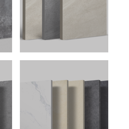
美原有石材
对车辆碾压、冷热循环、高负荷使用等严苛
功能上的限
户外环境,耐久性远超普通瓷砖.表面防滑性能
全面提升,达到全系R11/P4防滑等级,安全更可
靠. 采用高精度扫描和CNC雕刻技术,1:1复刻
天然优质板岩的每一处细节——深浅不一的
裂痕、自然磨损的边角、富有层次的石质纹
理,确保了产品原始、粗犷的自然美感.采用特
殊防滑釉料技术,在完美呈现石材色彩和质感
的同时,大幅提升了砖体表面的摩擦系数,使其
在遇水、遇油状态下仍能保持优异的防滑性
能(R11级).无论是雨后露台还是池边小径,都
能提供安心稳固的步履体验.
莱姆石系列
舞台，与⼈
冠源原色，文化与沉淀的天然瑰宝，源于自
华千年的艺
然的艺术，历经亿万年沉淀，书写着历史和
0N 防滑系数
光阴。吸水率≤0.1% 破坏强度15000N 防滑系
强碱。
数达R12 耐磨性4级 抗强酸强碱。