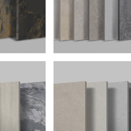
性、耐候性与使用寿命它既能媲
的美学表现，又超越了原石材在
制。
臻石系列
冠源羽化田，将⾃然的缩影搬上
居环境的完美融合，这是来⾃中
术。吸水率≤0.1% 破坏强度1500
达R12 耐磨性4级 抗强酸