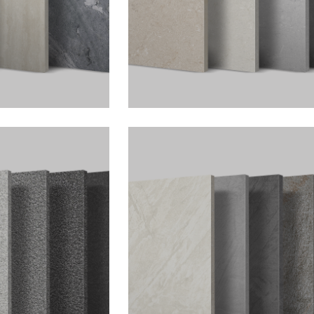
花岗岩系列
冠源黄锈石，浅黄、浅褐的纹理
讲述着岁月留下的故事，每一个
释着时光沉淀的魅力。