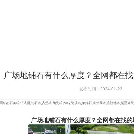
广场地铺石有什么厚度？全网都在找
发布时间：2024-01-23
陶瓷,石英砖,法式拼,仿石砖,古堡砖,陶瓷砖,pc砖,瓷质砖,莱姆石,室外厚砖,庭院地砖,别墅庭院
广场地铺石有什么厚度？全网都在找的