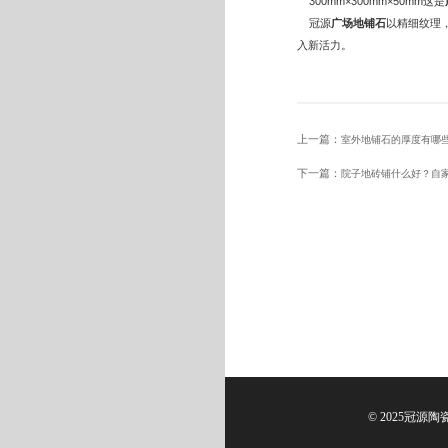
300mm×300mm×50mm这是
冠源
广场地铺石
以精细纹理
入新活力。
上一篇：
室外地铺石的厚度有哪
下一篇：
院子地砖铺什么好？自
© 2025冠源