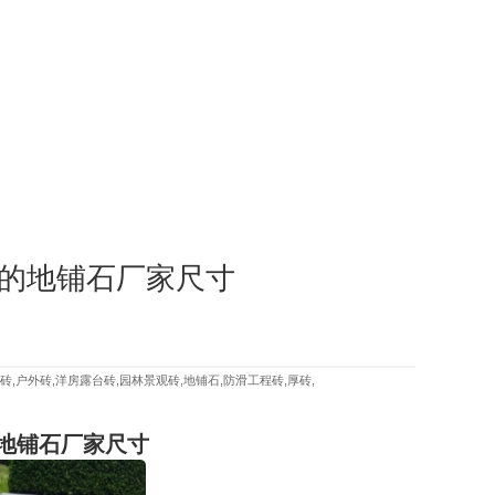
的地铺石厂家尺寸
砖,户外砖,洋房露台砖,园林景观砖,地铺石,防滑工程砖,厚砖,
地铺石厂家尺寸