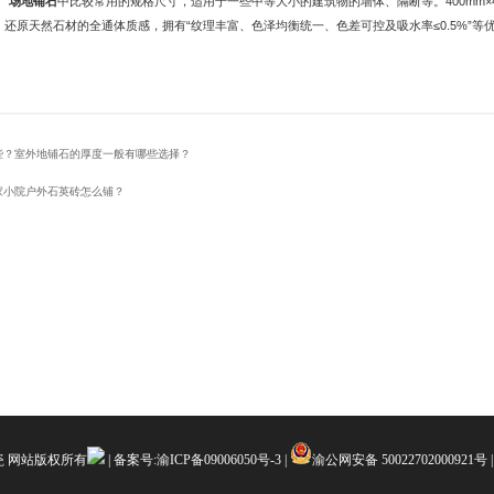
广场地铺石
中比较常用的规格尺寸，适用于一些中等大小的建筑物的墙体、隔断等。400mm×4
，还原天然石材的全通体质感，拥有“纹理丰富、色泽均衡统一、色差可控及吸水率≤0.5%”
些？室外地铺石的厚度一般有哪些选择？
家小院户外石英砖怎么铺？
陶瓷 网站版权所有
| 备案号:
渝ICP备09006050号-3
|
渝公网安备 50022702000921号
|