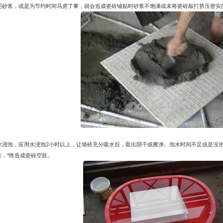
泥砂浆，或是为节约时间马虎了事，就会造成瓷砖铺贴时砂浆不饱满或未将瓷砖敲打挤压密实
水浸泡，应用水浸泡2小时以上，让墙砖充分吸水后，取出阴干或擦净。泡水时间不足或是没
，*终造成瓷砖空鼓。