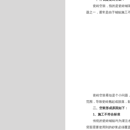
瓷砖空鼓，指的是瓷砖铺
题之一，通常是由于铺贴施工
瓷砖空鼓看似是个小问题
范围，导致瓷砖翘起或脱落，
二、空鼓形成原因如下：
1
、施工不符合标准
传统的瓷砖铺贴均为灌注
背面需要使用到的砂浆必须覆盖