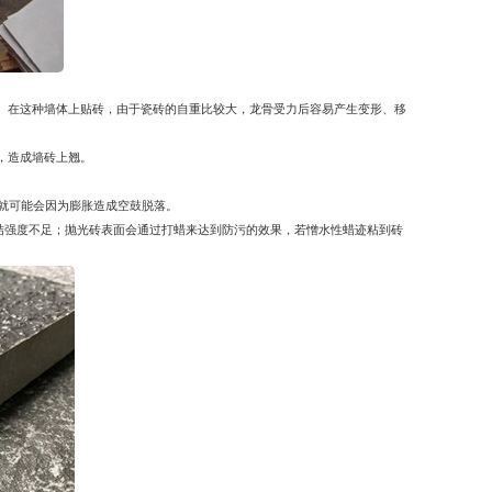
。在这种墙体上贴砖，由于瓷砖的自重比较大，龙骨受力后容易产生变形、移
，造成墙砖上翘。
砖，就可能会因为膨胀造成空鼓脱落。
结强度不足；抛光砖表面会通过打蜡来达到防污的效果，若憎水性蜡迹粘到砖