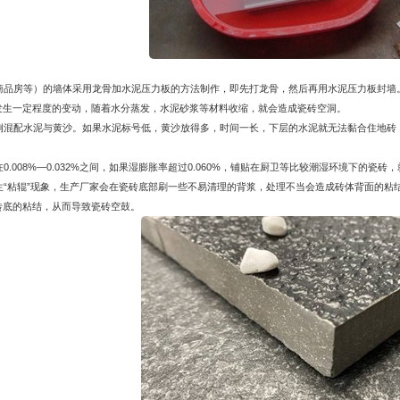
商品房等）的墙体采用龙骨加水泥压力板的方法制作，即先打龙骨，然后再用水泥压力板封墙
发生一定程度的变动，随着水分蒸发，水泥砂浆等材料收缩，就会造成瓷砖空洞。
例混配水泥与黄沙。如果水泥标号低，黄沙放得多，时间一长，下层的水泥就无法黏合住地砖
.008%—0.032%之间，如果湿膨胀率超过0.060%，铺贴在厨卫等比较潮湿环境下的瓷
生“粘辊”现象，生产厂家会在瓷砖底部刷一些不易清理的背浆，处理不当会造成砖体背面的粘
砖底的粘结，从而导致瓷砖空鼓。