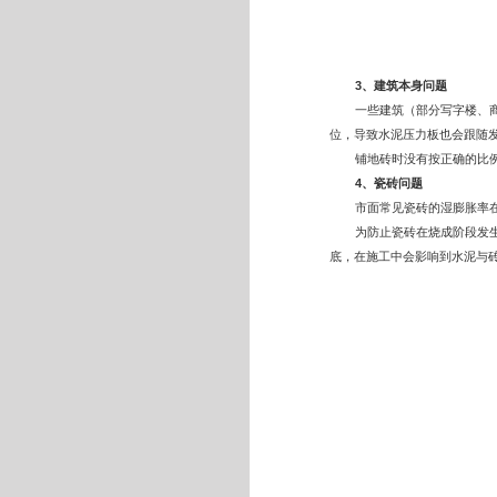
3
、建筑本身问题
一些建筑（部分写字楼、
位，导致水泥压力板也会跟随
铺地砖时没有按正确的比
4
、瓷砖问题
市面常见瓷砖的湿膨胀率在0
为防止瓷砖在烧成阶段发
底，在施工中会影响到水泥与