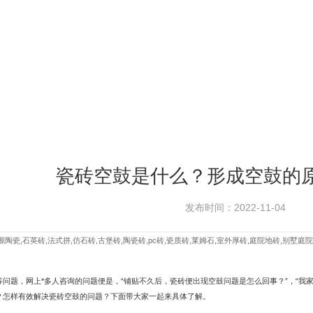
瓷砖空鼓是什么？形成空鼓的
发布时间：2022-11-04
陶瓷,石英砖,法式拼,仿石砖,古堡砖,陶瓷砖,pc砖,瓷质砖,莱姆石,室外厚砖,庭院地砖,别墅庭院
问题，网上*多人咨询的问题便是，“铺贴不久后，瓷砖便出现空鼓问题是怎么回事？”，“我家瓷砖
？怎样有效解决瓷砖空鼓的问题？下面带大家一起来具体了解。