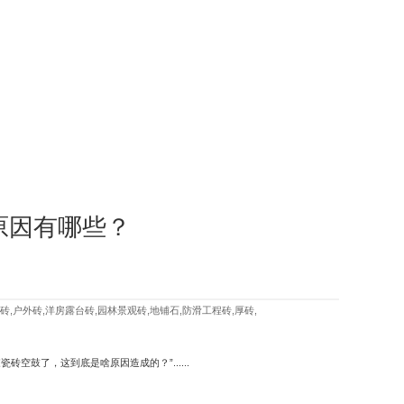
原因有哪些？
砖,户外砖,洋房露台砖,园林景观砖,地铺石,防滑工程砖,厚砖,
空鼓了，这到底是啥原因造成的？”......