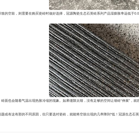
导致的空鼓，则需要在购买瓷砖时做好选择，
冠源陶瓷
生态石英砖系列产品湿膨胀率远低于0.0
，砖面也会随着气温出现热胀冷缩的现象。如果缝隙太细，没有足够的空间让墙砖“伸展”，就
问题或有这有那的不同原因，但只要选对瓷砖，就能将空鼓出现的几率降到*低！冠源生态石