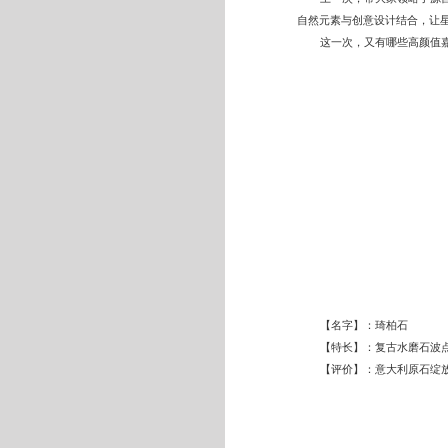
自然元素与创意设计结合，让星空之
这一次，又有哪些高颜值
【名字】：
琦柏石
【特长】：复古水磨石波
【评价】：意大利原石绽