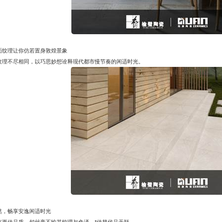
面纹理让你仿若置身敦煌景象
纹理不尽相同，以巧思妙想诠释现代都市慢节奏的闲适时光。
然，畅享安逸闲适时光
有更佳品质，却丝毫不输其纹理与色泽，*佳替代品无疑。