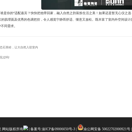
ick？谁是你的*适配嘉宾？快快把他带回家，融入自然之韵装扮生活之美！如果还是暂无心仪
富的肌理面及优秀的色调把控，令人感觉宁静而舒适、惬意又放松。既丰富了室内外空间设计
户不同需求。
生态石英砖，让大自然入驻室内
见过吗!
陶瓷 网站版权所有
| 备案号:
渝ICP备09006050号-3
|
渝公网安备 50022702000921号
|