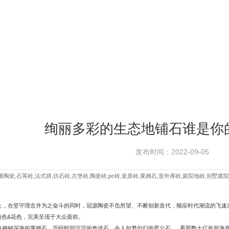
绚丽多彩的生态地铺石谁是你的on
发布时间：2022-09-05
陶瓷,石英砖,法式拼,仿石砖,古堡砖,陶瓷砖,pc砖,瓷质砖,莱姆石,室外厚砖,庭院地砖,别墅庭院
上，在坚守理念并为之奋斗的同时，
冠源陶瓷
不负所望、不断创新迭代，顺应时代潮流的飞速
颜色&花色，完美呈现于大众面前。
神秘深海的莱姆石、历经时间沉淀的奇波石、令人如梦似幻的星云石......看那数十亿年前