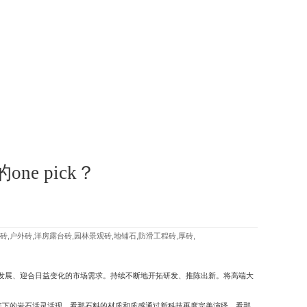
e pick？
砖,户外砖,洋房露台砖,园林景观砖,地铺石,防滑工程砖,厚砖,
发展、迎合日益变化的市场需求。持续不断地开拓研发、推陈出新。将高端大
海底下的岩石活灵活现，看那石料的材质和质感通过新科技再度完美演绎，看那