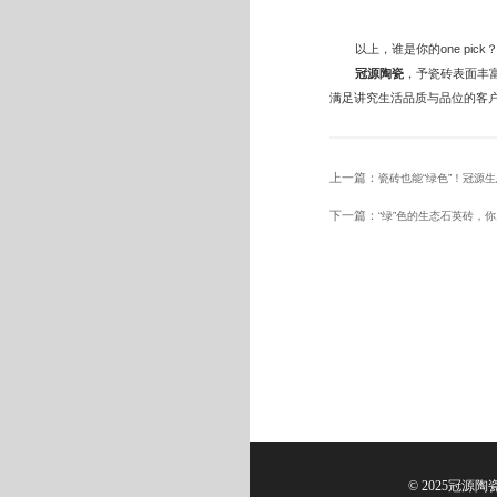
以上，谁是你的one p
冠源陶瓷
，予瓷砖表面丰
满足讲究生活品质与品位的客
上一篇：
瓷砖也能“绿色”！冠源
下一篇：
“绿”色的生态石英砖，你
© 2025冠源