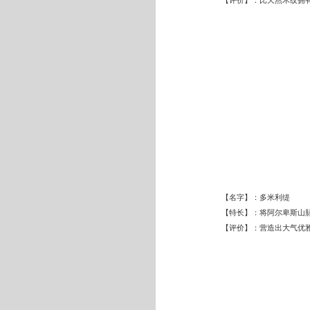
【名字】：多米利缇
【特长】：将阿尔卑斯山
【评价】：营造出大气优雅