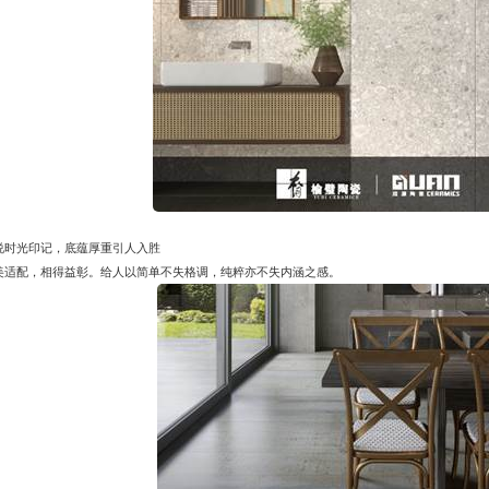
说时光印记，底蕴厚重引人入胜
美适配，相得益彰。给人以简单不失格调，纯粹亦不失内涵之感。