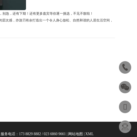
之选，别急，还有下期！还有更多嘉宾等你逐一挑选，不见不散啦！
的层次感，亦游刃有余打造出一个令人身心放松、自然和谐的人居生活空间，
 服务电话：173 8829 8882 / 023 6860 9661 |
网站地图
|
XML