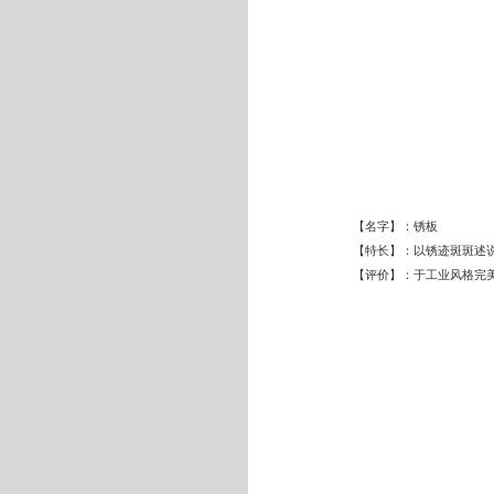
【名字】：锈板
【特长】：以锈迹斑斑述
【评价】：于工业风格完