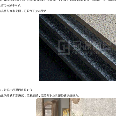
美触手可及......
嘉宾将与大家见面？赶紧往下接着看咯！
点，带你一秒重回孩提时代
放出的质感和高级感，简雅细腻，完美复刻上世纪经典建筑魅力。