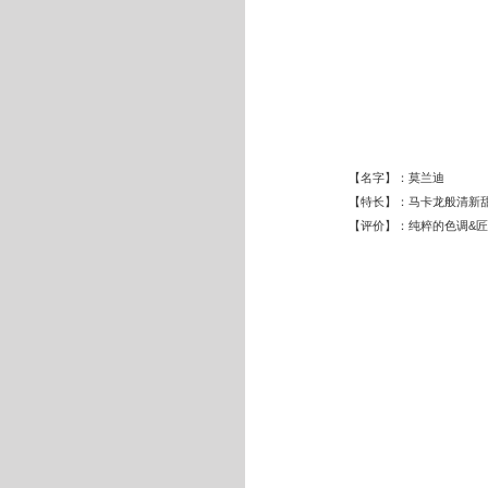
【名字】：莫兰迪
【特长】：马卡龙般清新
【评价】：纯粹的色调&