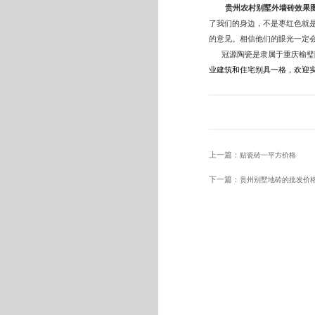
贵州农村别墅外墙砖效果
了我们的身边，不是枣红色就
的意见。相信他们的眼光一定
冠源陶瓷
是隶属于重庆榆璧
业建筑和住宅别具一格，欢迎
上一篇：
贴瓷砖一平方价格
下一篇：
贵州别墅地砖的批发价