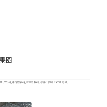
果图
砖,户外砖,洋房露台砖,园林景观砖,地铺石,防滑工程砖,厚砖,