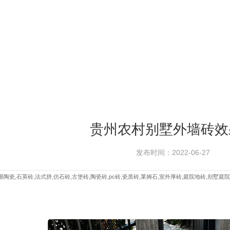
贵州农村别墅外墙砖效
发布时间：2022-06-27
陶瓷,石英砖,法式拼,仿石砖,古堡砖,陶瓷砖,pc砖,瓷质砖,莱姆石,室外厚砖,庭院地砖,别墅庭院