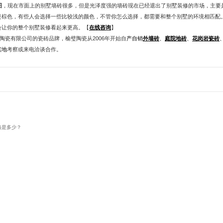
图
，现在市面上的别墅墙砖很多，但是光泽度强的墙砖现在已经退出了别墅装修的市场，主要
是棕色，有些人会选择一些比较浅的颜色，不管你怎么选择，都需要和整个别墅的环境相匹配
会让你的整个别墅装修看起来更高。【
在线咨询
】
陶瓷有限公司的瓷砖品牌，榆璧陶瓷从2006年开始自
产自销
外墙砖
、
庭院地砖
、
花岗岩瓷砖
实地
考察或来电洽谈合作。
格是多少？