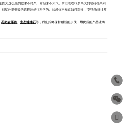
是因为这么强的效果不持久，看起来不大气。所以现在很多高大的墙砖都来到
。别墅外墙瓷砖的选择还是很科学的。如果你不知道如何选择，*好听听设计师
、
花岗岩厚砖
、
生态地铺石
等，我们始终保持创新的步伐，用优质的产品让商