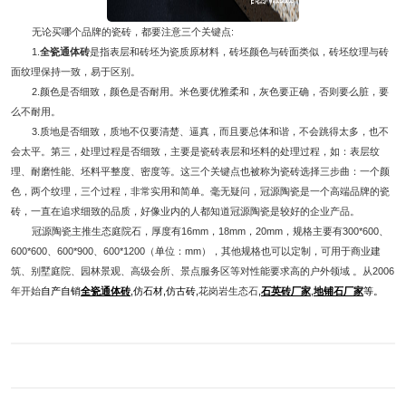
无论买哪个品牌的瓷砖，都要注意三个关键点:
1.
全瓷通体砖
是指表层和砖坯为瓷质原材料，砖坯颜色与砖面类似，砖坯纹理与砖
面纹理保持一致，易于区别。
2.颜色是否细致，颜色是否耐用。米色要优雅柔和，灰色要正确，否则要么脏，要
么不耐用。
3.质地是否细致，质地不仅要清楚、逼真，而且要总体和谐，不会跳得太多，也不
会太平。第三，处理过程是否细致，主要是瓷砖表层和坯料的处理过程，如：表层纹
理、耐磨性能、坯料平整度、密度等。这三个关键点也被称为瓷砖选择三步曲：一个颜
色，两个纹理，三个过程，非常实用和简单。毫无疑问，
冠源陶瓷
是一个高端品牌的瓷
砖，一直在追求细致的品质，好像业内的人都知道
冠源陶瓷
是较好的企业产品。
冠源陶瓷
主推生态庭院石，厚度有16mm，18mm，20mm，规格主要有300*600、
600*600、600*900、600*1200（单位：mm），其他规格也可以定制，可用于商业建
筑、别墅庭院、园林景观、高级会所、景点服务区等对性能要求高的户外领域 。从2006
年开始
自产自销
全瓷通体砖
,仿石材,仿古砖,
花岗岩生态石
,
石英砖厂家
,
地铺石厂家
等。