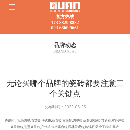
官方热线
173 8829 8882
023 6860 9661
首页
品牌动态
BRAND NEWS
走进冠源
产品集锦
无论买哪个品牌的瓷砖都要注意三
应用案例
个关键点
品牌动态
发布时间：2022-06-25
关键词：冠源陶瓷,石英砖,法式拼,仿石砖,古堡砖,陶瓷砖,pc砖,瓷质砖,莱姆石,室外厚砖,
联系我们
庭院地砖,别墅庭院砖,户外砖,洋房露台砖,园林景观砖,地铺石,防滑工程砖,厚砖,