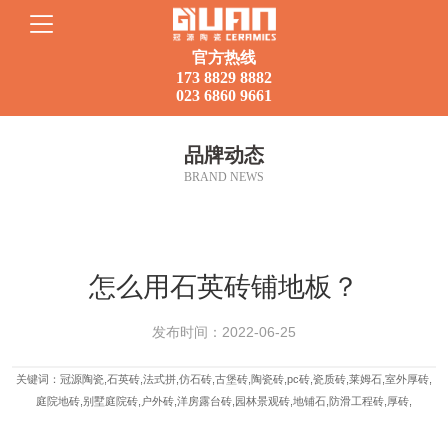
官方热线
173 8829 8882
023 6860 9661
首页
品牌动态
BRAND NEWS
走进冠源
产品集锦
怎么用石英砖铺地板？
应用案例
发布时间：2022-06-25
品牌动态
关键词：冠源陶瓷,石英砖,法式拼,仿石砖,古堡砖,陶瓷砖,pc砖,瓷质砖,莱姆石,室外厚砖,
庭院地砖,别墅庭院砖,户外砖,洋房露台砖,园林景观砖,地铺石,防滑工程砖,厚砖,
联系我们