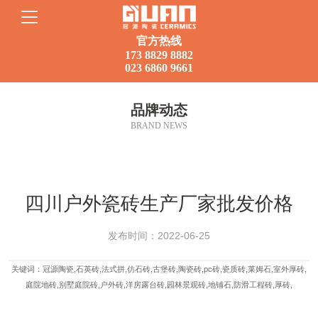
官方热线
173 8829 8882
023 6860 9661
首页
品牌动态
BRAND NEWS
走进冠源
产品集锦
四川户外瓷砖生产厂家批发价格
应用案例
发布时间：2022-06-25
品牌动态
关键词：冠源陶瓷,石英砖,法式拼,仿石砖,古堡砖,陶瓷砖,pc砖,瓷质砖,莱姆石,室外厚砖,
庭院地砖,别墅庭院砖,户外砖,洋房露台砖,园林景观砖,地铺石,防滑工程砖,厚砖,
联系我们