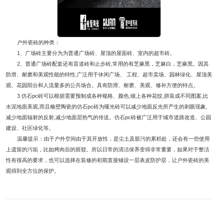
户外瓷砖
的种类：
1、广场砖主要分为为普通广场砖、屋顶的屋面砖、室内的超市砖。
2、普通广场砖配套还有盲道砖和止步砖,常用的有芝麻黑，芝麻白，芝麻黑。因其
防滑、耐磨和美观性能的特性,广泛用于休闲广场、 工程、超市卖场、园林绿化、屋顶美
观、花园阳台和人流量多的公共场合。具有防滑、耐磨、美观、修补方便的特点。
3.仿石pc砖可以根据需要预制成各种规格、颜色,镶上各种花纹,拼装成不同图案,比
水泥地面美观,而且榆壁陶瓷的仿石pc砖为哑光砖可以减少地面反光所产生的刺眼现象,
减少地面辐射的反射,减少地面层热气的传送。仿石pc砖被广泛用于城市道路改造、公园
建设、社区绿化等。
温馨提示：由于户外空间由于其开放性，是尘土及脏污的累积处，还会有一些使用
上遗留的污垢，比如烤肉后的斑驳。所以日常的清洁保养变得非常重要，如果对于整洁
性有很高的要求，也可以选择在装修的初期直接铺设一层表皮防护层，让户外瓷砖的美
观得到全方位的保护。